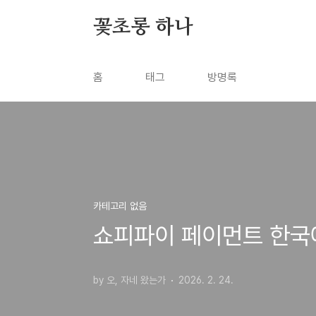
본문 바로가기
꽃초롱 하나
홈
태그
방명록
카테고리 없음
쇼피파이 페이먼트 한국에
by 오, 자네 왔는가
2026. 2. 24.